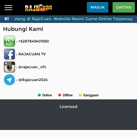
Beranda
MASUK
DAFTAR
amat Datang di RajaCuan, Website Resmi Game Online Terpercaya 2
Sports
BARU
PROMO
Hubungi Kami
Live Casino
BARU
: +6287849401690
IDNPoker
BARU
: RAJACUAN TV
Slots
PROMO
: @rajacuan_ofc
IDNLIVE
BARU
: @Rajacuan2024
Stream N Spin
Arcade
PROMO
Licensed
Table Games
Lottery
BARU
PROMO
IDNRaffle